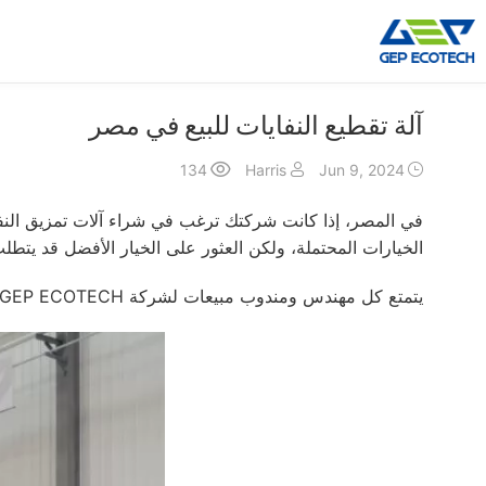
آلة تقطيع النفايات للبيع في مصر
آلة التقطيع
آلة التكسير
134
Harris
Jun 9, 2024
تقطيع رمح مزدوج
كسارة الفك
تقطيع رمح واحد
تأثير محطم
في المصر، إذا كانت شركتك ترغب في شراء آلات تمزيق النفايات
أربعة رمح التقطيع
مخروط محطم
الخيارات المحتملة، ولكن العثور على الخيار الأفضل قد يتطلب
ما قبل التقطيع
كسارة VSI
يتمتع كل مهندس ومندوب مبيعات لشركة GEP ECOTECH بخبرة صناعية غنية، ويتفهمون اهتمامات المستخدم جيدًا، ويثقون في توفير آلة التقطيع الأكثر ملاءمة لسوق مصر.
مطحنة المطرقة
المزيد»