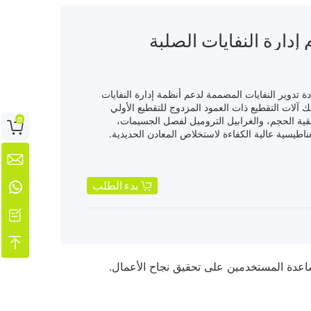
 إدارة النفايات الصلبة
 معدات إعادة تدوير النفايات المصممة لدعم أنظمة إدارة النفايات
ك آلات التقطيع ذات العمود المزدوج للتقطيع الأولي
تنقية الحجم، والغرابيل التروميل لفصل الجسيمات،
0

غناطيسية عالية الكفاءة لاستخلاص المعادن الحديدية.
صُممت معدات GEP ECOTECH من أجل الأداء والمتانة والقدرة على التكيف، وتستخدم معدات GEP ECOTECH

ة ومرافق استعادة الموارد - مما يساعد العملاء على
حو الاقتصاد الدائري.
بدء الطلب


