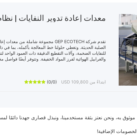
معدات إعادة تدوير النفايات | نظام
تقدم شركة GEP ECOTECH مجموعة شاملة من
الصلبة الحديثة. وتغطي حلولنا خط المعالجة بأكمله، بما في ذل
للنفايات الضخمة، وآلات التقطيع الدقيقة ذات العمود الواحد ل
والغرابيل الهوائية لفرز المواد الخفيفة. وتتوفر أيضًا فواصل م
على نطاق واسع في النفايات الصلبة البلدية والنفايات الصناعي
تقليل مكبات النفايات، وزيادة معدلات إعادة التدوير، والتحرك ن
ابتداءً من USD 109,800
(0/0)





لخصومات الإضافية!