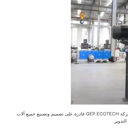
تتكون آلات تمزيق النفايات عادةً من معدات مفردة ومزدوجة ورباعية الأعمدة، مع وجود بعض المتغيرات بناءً على هذه الفئة. إن شركة GEP ECOTECH قادرة على تصميم وتصنيع جميع آلات
لتدوير.