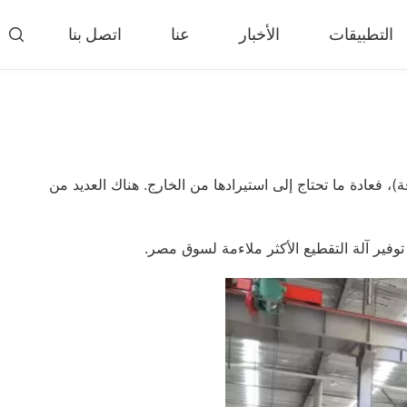
التطبيقات
الأخبار
عنا
اتصل بنا

ل
جهاز الفرز والفاصل
 المغلق
فاصل غربال الرياح
 المحمول
إدي الحالي فاصل
)، فعادة ما تحتاج إلى استيرادها من الخارج. هناك العديد من
تنقلة
فاصل مغناطيسي
لمطاط
آلة تقشير الإطارات (Tyre Rasper)
أطارات بالحرارة
آلة نزع سلك الإطار
ل الحراري المحمولة
المزيد»