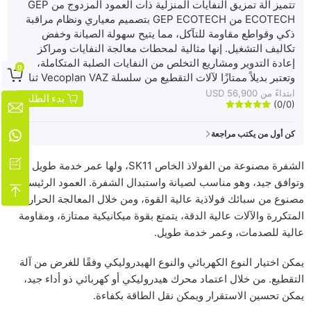
تتميز آلة تمزيق النفايات المنزلية ذات العمود المزدوج من GEP
ECOTECH من GEP ECOTECH بتصميم معياري ونظام مراقبة
ذكي وقواطع مقاومة للتآكل، مما يتيح سهولة الصيانة وخفض
تكاليف التشغيل. إنها مثالية لمحطات معالجة النفايات ومراكز
إعادة التدوير ومشاريع التخلص من النفايات الصلبة المتكاملة،
0

وتعتبر بديلاً ممتازًا لآلات التقطيع من سلسلة Vecoplan VAZ ثنائية
العمود. وبفضل تصميمها منخفض السرعة وعزم الدوران العالي،
ابتداءً من USD 56,900
بدء الطلب
(0/0)
تضمن الماكينة التشغيل المستقر وأداء التقطيع القوي.







كن أول من يكتب مراجعة

الشفرة مصنوعة من الفولاذ الخاص SK11، ولها عمر خدمة طويل
وتوافق جيد، وهو مناسب لصيانة واستبدال الشفرة. العمود الرئيسي

مصنوع من سبائك فولاذية عالية القوة، ومن خلال المعالجة الحرارية
المتكررة والآلات عالية الدقة، يتمتع بقوة ميكانيكية ممتازة، ومقاومة
عالية للصدمات، وعمر خدمة طويل.
يمكن اختيار النوع الكهربائي والنوع الهيدروليكي وفقًا للغرض من آلة
التقطيع. من خلال اعتماد محرك هيدروليكي أو كهربائي ذو أداء جيد،
يمكن تحسين الاستقرار ويمكن نقل الطاقة بكفاءة.