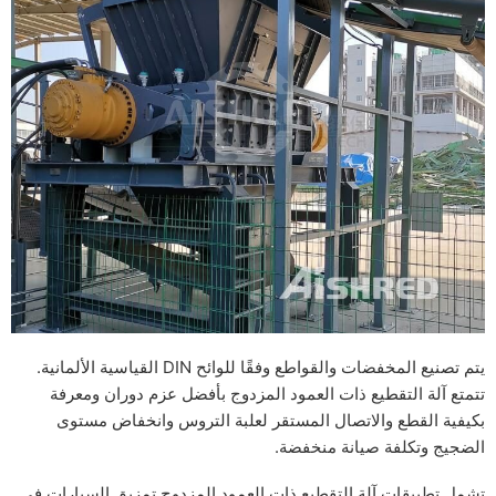
يتم تصنيع المخفضات والقواطع وفقًا للوائح DIN القياسية الألمانية.
تتمتع آلة التقطيع ذات العمود المزدوج بأفضل عزم دوران ومعرفة
بكيفية القطع والاتصال المستقر لعلبة التروس وانخفاض مستوى
الضجيج وتكلفة صيانة منخفضة.
تشمل تطبيقات آلة التقطيع ذات العمود المزدوج تمزيق السيارات في