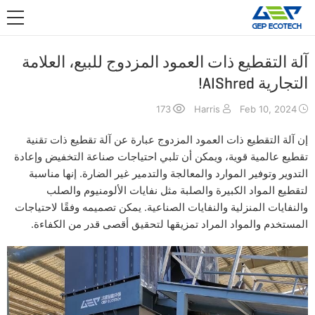
التطبيقات

الأخبار
آلة التقطيع ذات العمود المزدوج للبيع، العلامة
التجارية AIShred!
عنا
173
Harris
Feb 10, 2024
اتصل بنا
إن آلة التقطيع ذات العمود المزدوج عبارة عن آلة تقطيع ذات تقنية
تقطيع عالمية قوية، ويمكن أن تلبي احتياجات صناعة التخفيض وإعادة
التدوير وتوفير الموارد والمعالجة والتدمير غير الضارة. إنها مناسبة
لتقطيع المواد الكبيرة والصلبة مثل نفايات الألومنيوم والصلب
والنفايات المنزلية والنفايات الصناعية. يمكن تصميمه وفقًا لاحتياجات
المستخدم والمواد المراد تمزيقها لتحقيق أقصى قدر من الكفاءة.